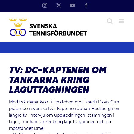
Fortsätt
Instagram
X
YouTube
Facebook
till
innehållet
TV: DC-KAPTENEN OM
TANKARNA KRING
LAGUTTAGNINGEN
Med två dagar kvar till matchen mot Israel i Davis Cup
pratar den svenske DC-kaptenen Johan Hedsberg i en
längre tv-intervju om uppladdningen, stämningen i
laget, hur han tänker kring laguttagningen och om
motståndet Israel.