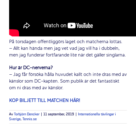
På torsdagen offentliggörs laget och matcherna lottas.
– Allt kan hända men jag vet vad jag vill ha i dubbeln,
men jag funderar fortfarande lite när det gäller singlarna.
Hur är DC-nerverna?
– Jag får försöka hålla huvudet kallt och inte dras med av
känslor som DC-kapten. Som publik är det fantastiskt
om ni dras med av känslor.
KÖP BILJETT TILL MATCHEN HÄR!
Av
Torbjörn Dencker
|
11 september, 2019
|
Internationella tävlingar i
Sverige
,
Tennis.se