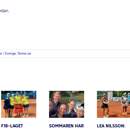
edan.
ar i Sverige
,
Tennis.se
F18-LAGET
SOMMAREN HAR
LEA NILSSON: