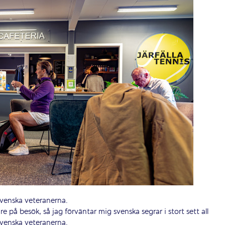
svenska veteranerna.
e på besök, så jag förväntar mig svenska segrar i stort sett all
svenska veteranerna.