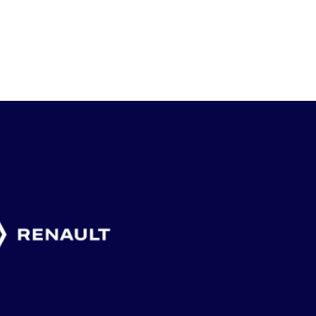
MYCKET ATT
AV FLERA
KLART F
ARRANGERA
SVENSKA
SLUTSPEL
VETERAN-SM”
GLÄDJEÄMNEN
FRANKRI
4 augusti, 2026
2 augusti, 2026
1 augusti, 2