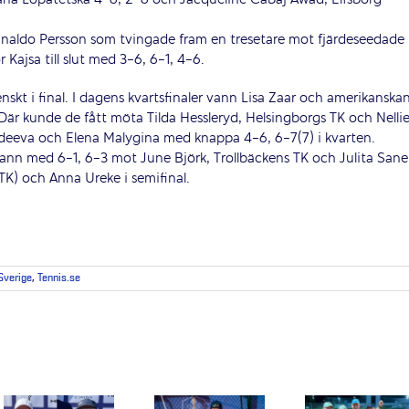
ria Lopatetska 4-6, 2-6 och Jacqueline Cabaj Awad, Elfsborg
 Rinaldo Persson som tvingade fram en tresetare mot fjärdeseedade
 Kajsa till slut med 3-6, 6-1, 4-6.
skt i final. I dagens kvartsfinaler vann Lisa Zaar och amerikanska
. Där kunde de fått möta Tilda Hessleryd, Helsingborgs TK och Nelli
vdeeva och Elena Malygina med knappa 4-6, 6-7(7) i kvarten.
n med 6-1, 6-3 mot June Björk, Trollbäckens TK och Julita Saner
K) och Anna Ureke i semifinal.
 Sverige
,
Tennis.se