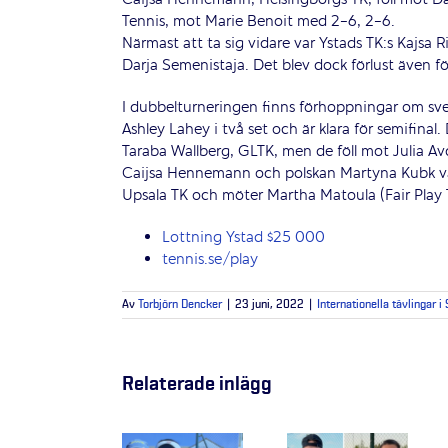
Caijsa Hennemann, Helsingborgs TK, föll mot Da
Tennis, mot Marie Benoit med 2-6, 2-6.
Närmast att ta sig vidare var Ystads TK:s Kajsa
Darja Semenistaja. Det blev dock förlust även för
I dubbelturneringen finns förhoppningar om sven
Ashley Lahey i två set och är klara för semifinal
Taraba Wallberg, GLTK, men de föll mot Julia A
Caijsa Hennemann och polskan Martyna Kubk van
Upsala TK och möter Martha Matoula (Fair Play T
Lottning Ystad $25 000
tennis.se/play
Av
Torbjörn Dencker
|
23 juni, 2022
|
Internationella tävlingar i
Relaterade inlägg