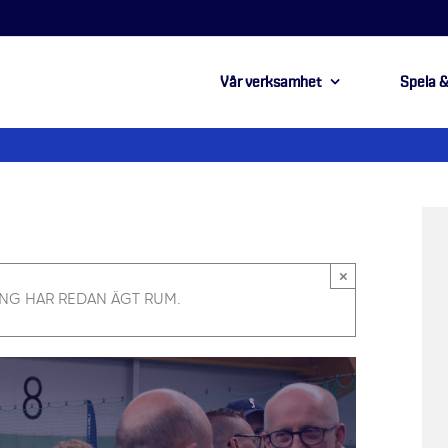
Vår verksamhet
Spela &
×
NG HAR REDAN ÄGT RUM.