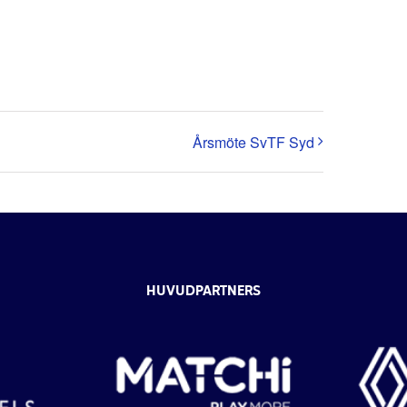
Årsmöte SvTF Syd
HUVUDPARTNERS