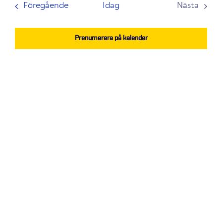
Evenemang
and
Föregående
Idag
Nästa
Evenem
Views
Navigation
Prenumerera på kalender