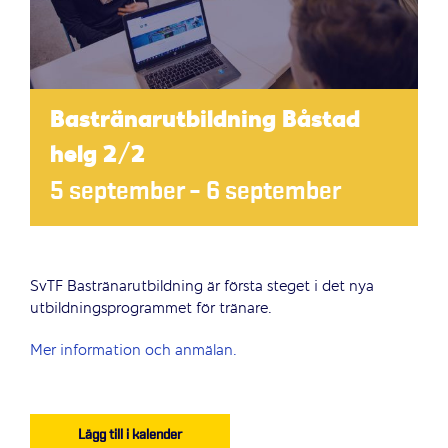
Bastränarutbildning Båstad
helg 2/2
5 september
–
6 september
SvTF Bastränarutbildning är första steget i det nya
utbildningsprogrammet för tränare.
Mer information och anmälan.
Lägg till i kalender