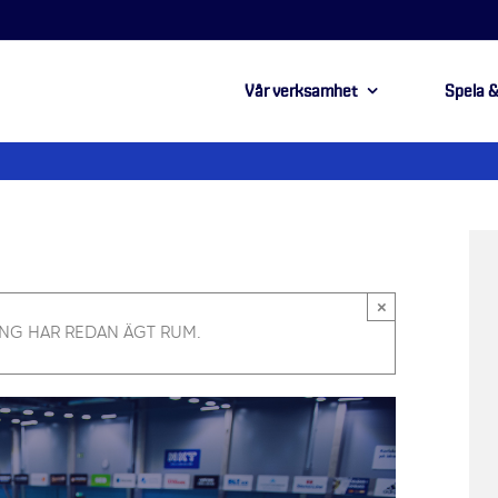
Vår verksamhet
Spela &
×
NG HAR REDAN ÄGT RUM.