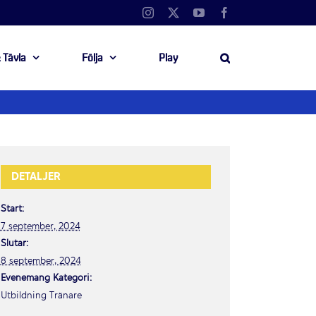
Instagram
X
YouTube
Facebook
 Tävla
Följa
Play
DETALJER
Start:
7 september, 2024
Slutar:
8 september, 2024
Evenemang Kategori:
Utbildning Tränare