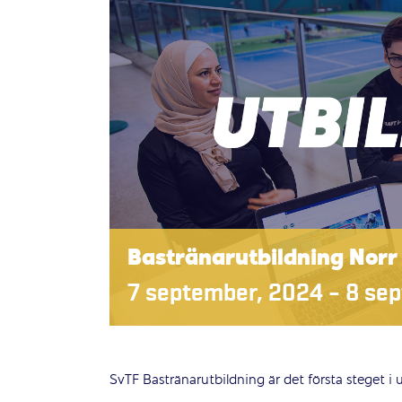
Bastränarutbildning Norr
7 september, 2024
–
8 se
SvTF Bastränarutbildning är det första steget i