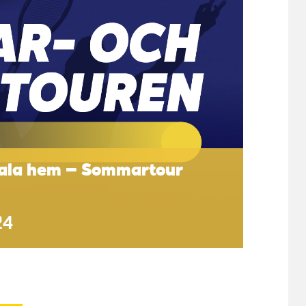
mala hem – Sommartour
24