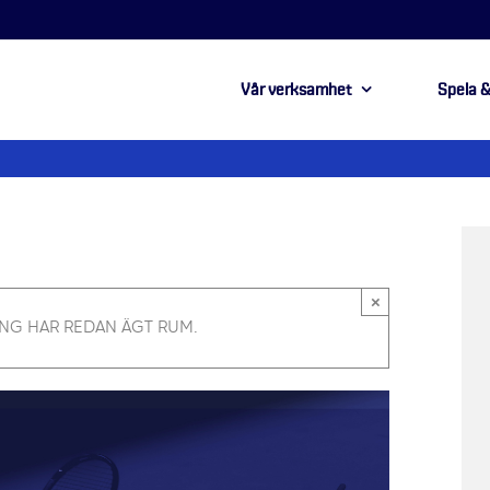
Vår verksamhet
Spela &
×
NG HAR REDAN ÄGT RUM.