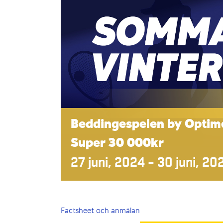
Beddingespelen by Opti
Super 30 000kr
27 juni, 2024
–
30 juni, 20
Factsheet och anmälan