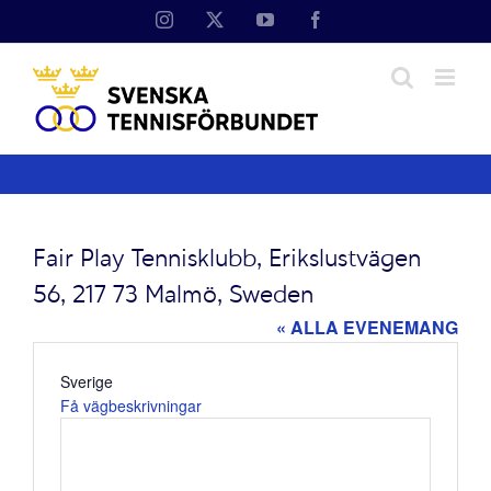
Fortsätt
Instagram
X
YouTube
Facebook
till
innehållet
Fair Play Tennisklubb, Erikslustvägen
56, 217 73 Malmö, Sweden
« ALLA EVENEMANG
Adress
Sverige
Få vägbeskrivningar