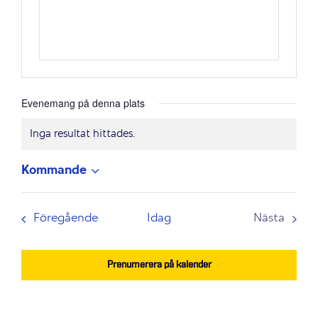
Evenemang på denna plats
Inga resultat hittades.
Notis
Kommande
Välj
datum.
Evenemang
Föregående
Idag
Nästa
Evenem
Prenumerera på kalender