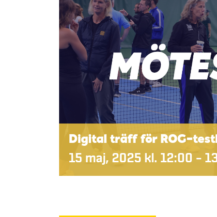
Digital träff för ROG-tes
15 maj, 2025 kl. 12:00
–
1