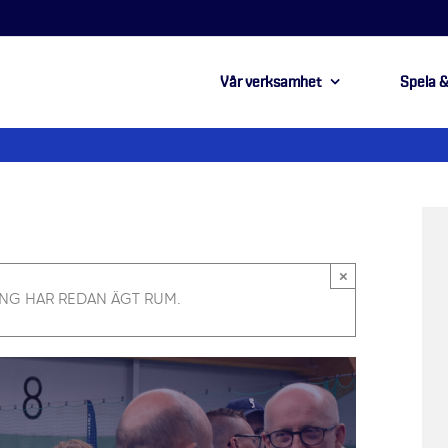
Vår verksamhet
Spela &
×
NG HAR REDAN ÄGT RUM.