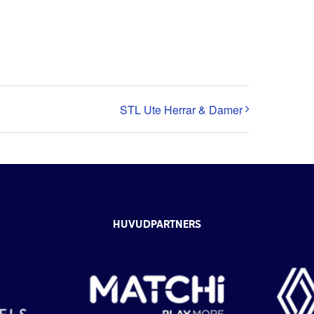
STL Ute Herrar & Damer
HUVUDPARTNERS