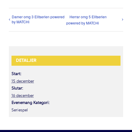
Damer omg 3 Elitserien powered
Herrar omg 5 Elitserien
by MATCHi
powered by MATCHi
DETALJER
Start:
15 december
Slutar:
16 december
Evenemang Kategori:
Seriespel