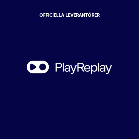
OFFICIELLA LEVERANTÖRER