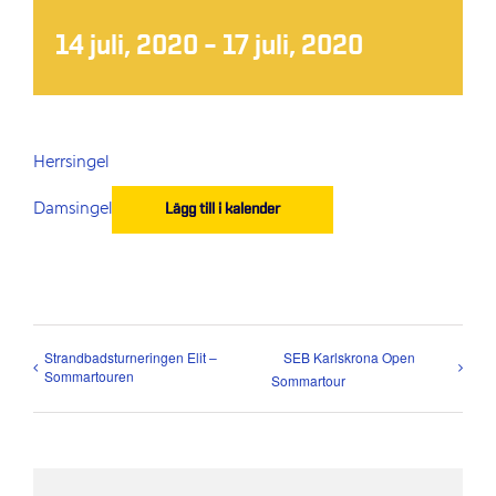
14 juli, 2020
–
17 juli, 2020
Herrsingel
Damsingel
Lägg till i kalender
Strandbadsturneringen Elit –
SEB Karlskrona Open
Sommartouren
Sommartour