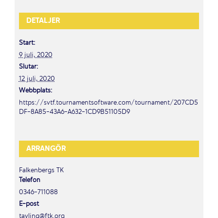
DETALJER
Start:
9 juli, 2020
Slutar:
12 juli, 2020
Webbplats:
https://svtf.tournamentsoftware.com/tournament/207CD5
DF-8A85-43A6-A632-1CD9B51105D9
ARRANGÖR
Falkenbergs TK
Telefon
0346-711088
E-post
tavling@ftk.org