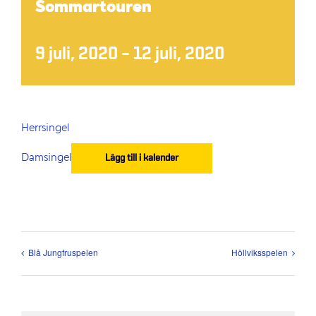
Sommartouren
9 juli, 2020
–
12 juli, 2020
Herrsingel
Damsingel
Lägg till i kalender
Blå Jungfruspelen
Höllviksspelen