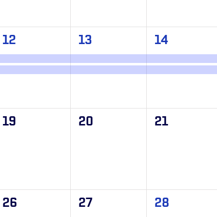
2
2
2
12
13
14
evenemang,
evenemang,
evenemang
0
0
0
19
20
21
evenemang,
evenemang,
evenemang
0
0
1
26
27
28