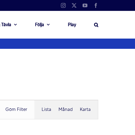
Instagram
X
YouTube
Facebook
 Tävla
Följa
Play
Evenemang
Göm Filter
Lista
Månad
Karta
vynavigering