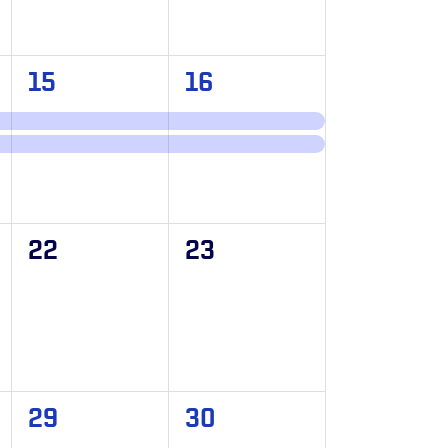
2
2
15
16
,
evenemang,
evenemang,
0
0
22
23
,
evenemang,
evenemang,
1
1
29
30