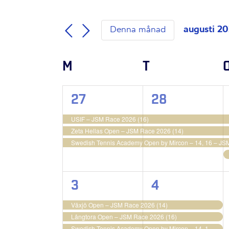
av
Evenemang
Ev
Views
någon
efter
ge
av
augusti 2
nyckelord.
pla
Denna månad
Navigation
Välj
formulärsinmatningarna
kommer
datum.
Kalender
att
M
MÅNDAG
T
TISDAG
orsaka
av
listan
Evenemang
med
3
3
27
28
evenemang
evenemang,
evenemang,
att
USIF – JSM Race 2026 (16)
uppdatera
Zeta Hellas Open – JSM Race 2026 (14)
med
Swedish Tennis Academy Open by Mircon – 14, 16 – JS
filtrerade
resultat.
3
3
3
4
evenemang,
evenemang,
Växjö Open – JSM Race 2026 (14)
Långtora Open – JSM Race 2026 (16)
Swedish Tennis Academy Open by Mircon – 14, 16 – JSM Race 2026 (16)