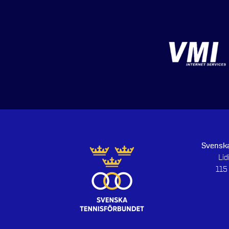
Svenska
Li
115