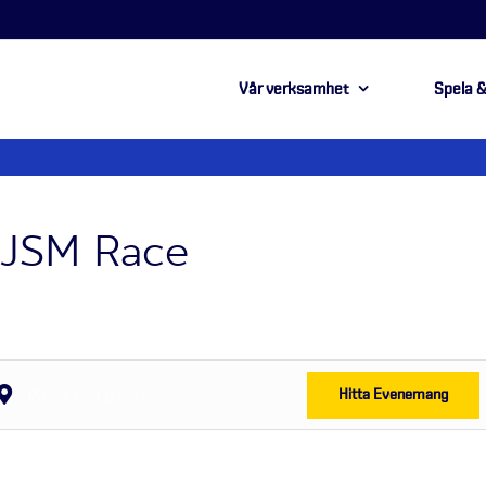
Vår verksamhet
Spela &
a JSM Race
Hitta Evenemang
j
ts.
k
er