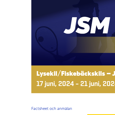
Lysekil/Fiskebäckskils – 
17 juni, 2024
–
21 juni, 20
Factsheet och anmälan