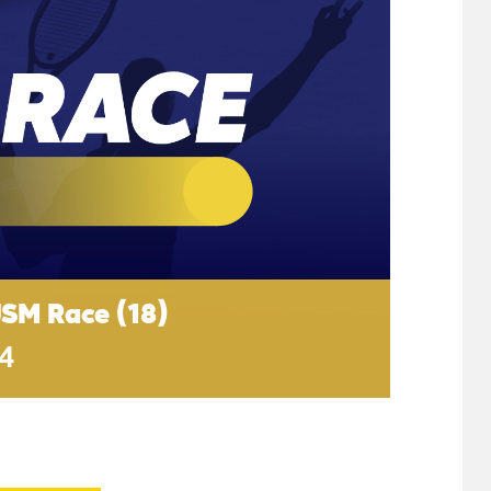
JSM Race (18)
24