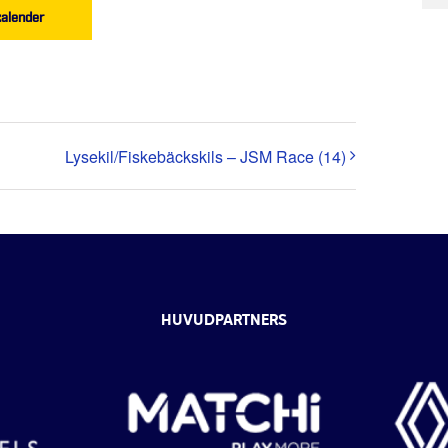
 kalender
Lysekil/Fiskebäckskils – JSM Race (14)
HUVUDPARTNERS