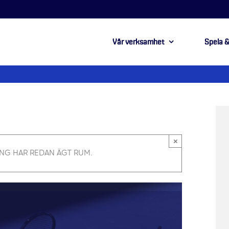
Vår verksamhet
Spela &
×
NG HAR REDAN ÄGT RUM.