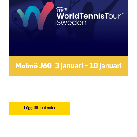
Malmö J60
3 januari
–
10 januari
Lägg till i kalender