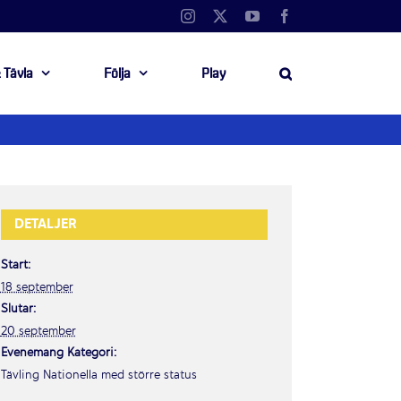
Instagram
X
YouTube
Facebook
 Tävla
Följa
Play
DETALJER
Start:
18 september
Slutar:
20 september
Evenemang Kategori:
Tävling Nationella med större status