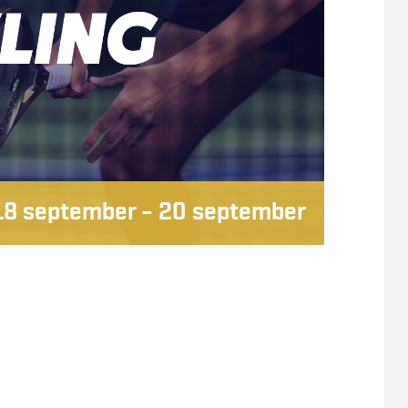
18 september
–
20 september