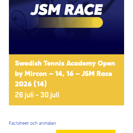
Swedish Tennis Academy Open
by Mircon – 14, 16 – JSM Race
2026 (14)
26 juli
–
30 juli
Factsheet och anmälan