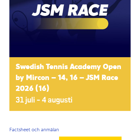
Swedish Tennis Academy Open
by Mircon – 14, 16 – JSM Race
2026 (16)
31 juli
–
4 augusti
Factsheet och anmälan