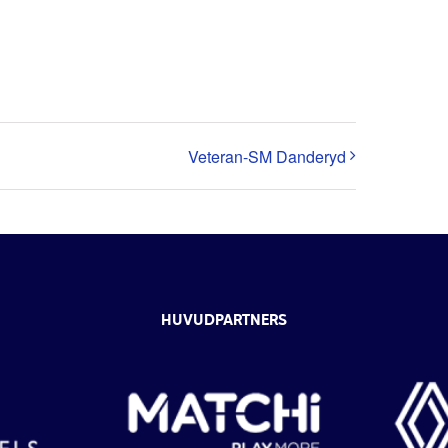
Veteran-SM Danderyd
HUVUDPARTNERS