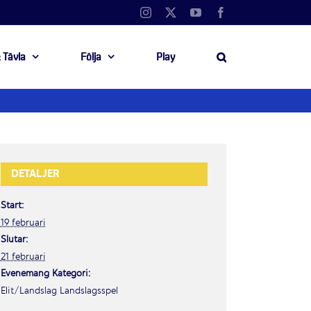
Instagram
X
YouTube
Facebook
 Tävla
Följa
Play
DETALJER
Start:
19 februari
Slutar:
21 februari
Evenemang Kategori:
Elit/Landslag Landslagsspel