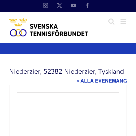
Fortsätt
Instagram
X
YouTube
Facebook
till
innehållet
Niederzier, 52382 Niederzier, Tyskland
« ALLA EVENEMANG