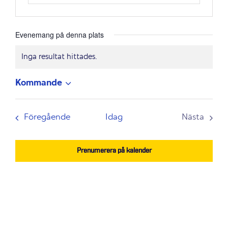
Evenemang på denna plats
Inga resultat hittades.
Notis
Kommande
Välj
datum.
Evenemang
Föregående
Idag
Nästa
Evenem
Prenumerera på kalender