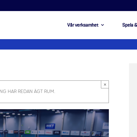
Vår verksamhet
Spela &
×
NG HAR REDAN ÄGT RUM.