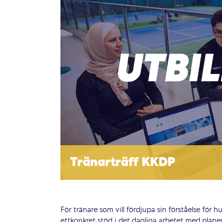
Tränarträff KKDP
För tränare som vill fördjupa sin förståelse för
ettkonkret stöd i det dagliga arbetet med plan