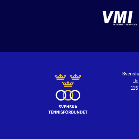
Svenska
Li
115