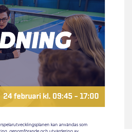
24 februari kl. 09:45
–
17:00
 hurspelarutvecklingsplanen kan användas som
ering, genomförande och utvärdering av