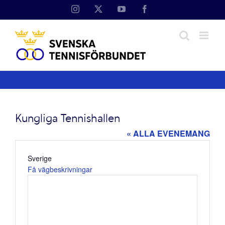
Fortsätt
Instagram
X
YouTube
Facebook
till
innehållet
Kungliga Tennishallen
« ALLA EVENEMANG
Adress
Sverige
Få vägbeskrivningar