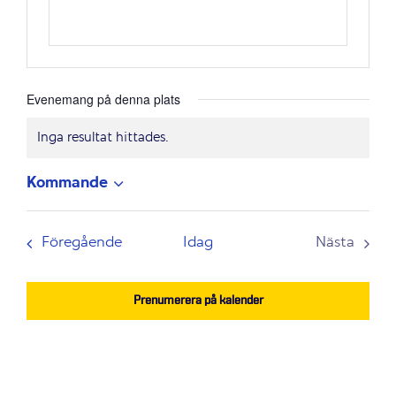
Evenemang på denna plats
Inga resultat hittades.
Notis
Kommande
Välj
datum.
Evenemang
Föregående
Idag
Nästa
Evenem
Prenumerera på kalender