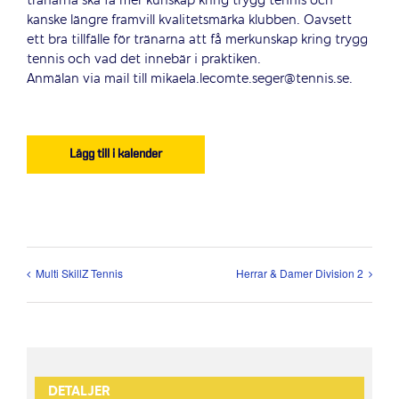
tränarna ska få mer kunskap kring trygg tennis och
kanske längre framvill kvalitetsmärka klubben. Oavsett
ett bra tillfälle för tränarna att få merkunskap kring trygg
tennis och vad det innebär i praktiken.
Anmälan via mail till mikaela.lecomte.seger@tennis.se.
Lägg till i kalender
Multi SkillZ Tennis
Herrar & Damer Division 2
DETALJER