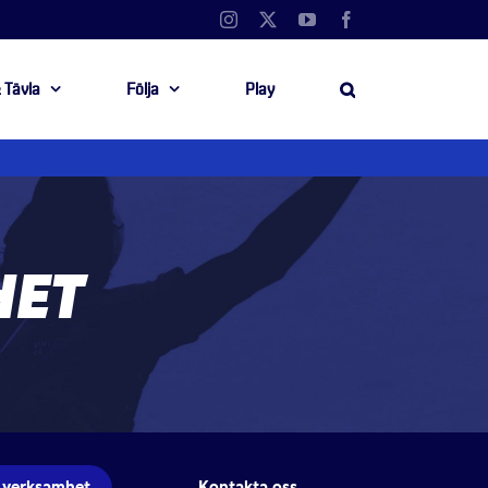
Instagram
X
YouTube
Facebook
 Tävla
Följa
Play
HET
 verksamhet
Kontakta oss