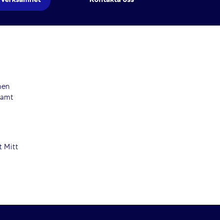
nen
samt
t Mitt