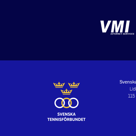
Svenska
Li
115