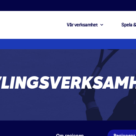
Vår verksamhet
Spela &
VLINGSVERKSAM
Om regionen
Regionens