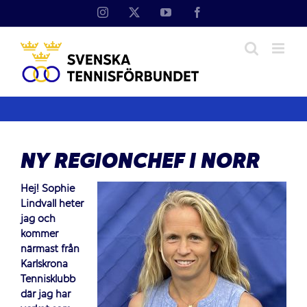
Fortsätt
Instagram
X
YouTube
Facebook
till
innehållet
NY REGIONCHEF I NORR
Hej! Sophie
Lindvall heter
jag och
kommer
närmast från
Karlskrona
Tennisklubb
där jag har