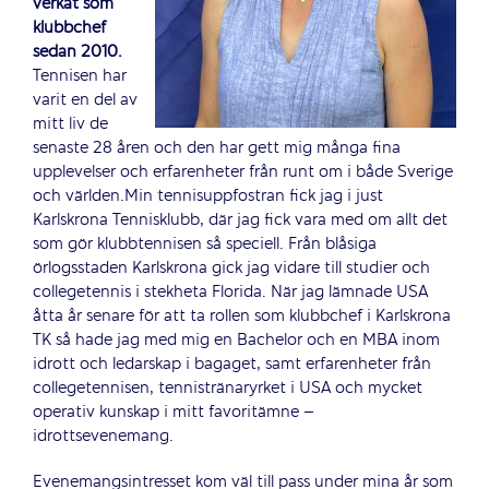
verkat som
klubbchef
sedan 2010.
Tennisen har
varit en del av
mitt liv de
senaste 28 åren och den har gett mig många fina
upplevelser och erfarenheter från runt om i både Sverige
och världen.Min tennisuppfostran fick jag i just
Karlskrona Tennisklubb, där jag fick vara med om allt det
som gör klubbtennisen så speciell. Från blåsiga
örlogsstaden Karlskrona gick jag vidare till studier och
collegetennis i stekheta Florida. När jag lämnade USA
åtta år senare för att ta rollen som klubbchef i Karlskrona
TK så hade jag med mig en Bachelor och en MBA inom
idrott och ledarskap i bagaget, samt erfarenheter från
collegetennisen, tennistränaryrket i USA och mycket
operativ kunskap i mitt favoritämne –
idrottsevenemang.
Evenemangsintresset kom väl till pass under mina år som