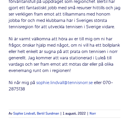
förväntansfull på uppdraget som regionchef. Bertil har
gjort ett fantastiskt jobb med små resurser hittills och jag
ser verkligen fram emot att tillsammans med honom
jobba för och med klubbarna här i Sveriges största
tennisregion för att utveckla tennisen i Sverige vidare.
Ni är varmt välkomna att höra av er till mig om ni har
frågor, önskar hjälp med något, om ni vill ha ett bollplank
eller helt enkelt är sugna på att prata om tennisen i norr
generellt. Jag kommer att vara stationerad i Luleå till
vardags och ser fram emot att mötas där eller på olika
evenemang runt om i regionen!
Ni når mig på
sophie.lindvall@tennisnorr.se
eller 070-
2875138
Av
Sophie Lindvall
,
Bertil Sundman
|
1 augusti, 2022
|
Norr