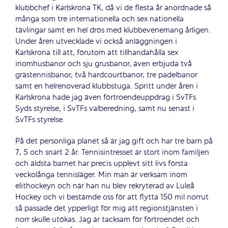
klubbchef i Karlskrona TK, då vi de flesta år anordnade så
många som tre internationella och sex nationella
tävlingar samt en hel drös med klubbevenemang årligen.
Under åren utvecklade vi också anläggningen i
Karlskrona till att, förutom att tillhandahålla sex
inomhusbanor och sju grusbanor, även erbjuda två
grästennisbanor, två hardcourtbanor, tre padelbanor
samt en helrenoverad klubbstuga. Spritt under åren i
Karlskrona hade jag även förtroendeuppdrag i SvTFs
Syds styrelse, i SvTFs valberedning, samt nu senast i
SvTFs styrelse.
På det personliga planet så är jag gift och har tre barn på
7, 5 och snart 2 år. Tennisintresset är stort inom familjen
och äldsta barnet har precis upplevt sitt livs första
veckolånga tennisläger. Min man är verksam inom
elithockeyn och när han nu blev rekryterad av Luleå
Hockey och vi bestämde oss för att flytta 150 mil norrut
så passade det ypperligt för mig att regionstjänsten i
norr skulle utökas. Jag är tacksam för förtroendet och