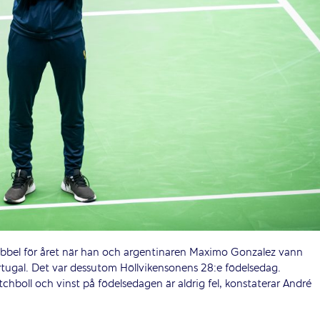
ubbel för året när han och argentinaren Maximo Gonzalez vann
ortugal. Det var dessutom Höllvikensonens 28:e födelsedag.
chboll och vinst på födelsedagen är aldrig fel, konstaterar André