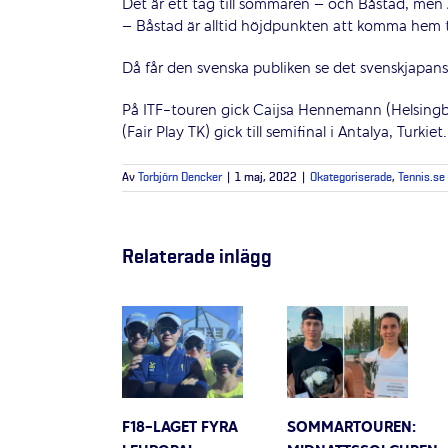
Det är ett tag till sommaren – och Båstad, men A
– Båstad är alltid höjdpunkten att komma hem ti
Då får den svenska publiken se det svenskjapans
På ITF-touren gick Caijsa Hennemann (Helsingbor
(Fair Play TK) gick till semifinal i Antalya, Turkiet.
Av
Torbjörn Dencker
|
1 maj, 2022
|
Okategoriserade
,
Tennis.se
Relaterade inlägg
F18-LAGET FYRA
SOMMARTOUREN: