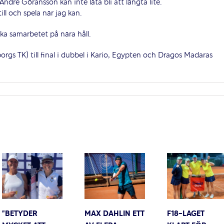
ndré Göransson kan inte låta bli att längta lite.
ll och spela när jag kan.
ka samarbetet på nära håll.
gs TK) till final i dubbel i Kario, Egypten och Dragos Madaras
”BETYDER
MAX DAHLIN ETT
F18-LAGET