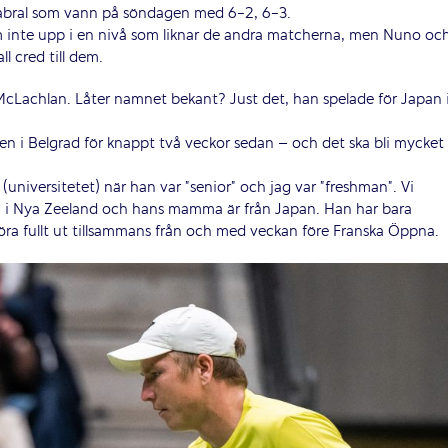
Cabral som vann på söndagen med 6-2, 6-3.
kom inte upp i en nivå som liknar de andra matcherna, men Nuno oc
l cred till dem.
 McLachlan. Låter namnet bekant? Just det, han spelade för Japan 
en i Belgrad för knappt två veckor sedan – och det ska bli mycket
 (universitetet) när han var ”senior” och jag var ”freshman”. Vi
 i Nya Zeeland och hans mamma är från Japan. Han har bara
öra fullt ut tillsammans från och med veckan före Franska Öppna.