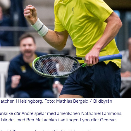
chen i Helsingborg. Foto: Mathias Bergeld / Bildbyrån
rankrike där André spelar med amerikanen Nathaniel Lammons.
 blir det med Ben McLachlan i antingen Lyon eller Geneve.