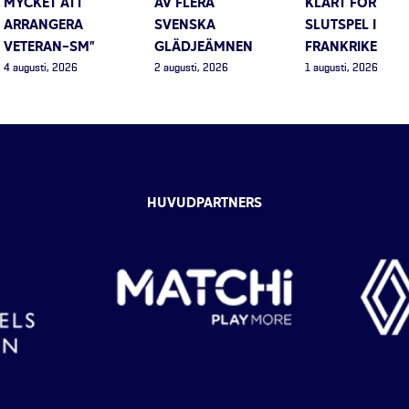
MYCKET ATT
AV FLERA
KLART FÖR
ARRANGERA
SVENSKA
SLUTSPEL I
VETERAN-SM”
GLÄDJEÄMNEN
FRANKRIKE
4 augusti, 2026
2 augusti, 2026
1 augusti, 2026
HUVUDPARTNERS