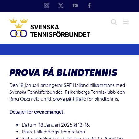
Fortsätt
Instagram
X
YouTube
Facebook
till
innehållet
PROVA PÅ BLINDTENNIS
Den 18 januari arrangerar SRF Halland tillsammans med
Svenska Tennisförbundet, Falkenbergs Tennisklubb och
Ring Open ett unikt prova på tillfälle för blindtennis.
Detaljer för evenemanget:
Datum: 18 Januari 2025 kl 13-16.
Plats: Falkenbergs Tennisklubb