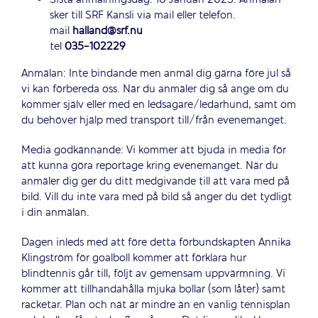
Sista anmälningsdag: 10 Januari 2025. Anmälan
sker till SRF Kansli via mail eller telefon.
mail
halland@srf.nu
tel
035-102229
Anmälan: Inte bindande men anmäl dig gärna före jul så
vi kan förbereda oss. När du anmäler dig så ange om du
kommer själv eller med en ledsagare/ledarhund, samt om
du behöver hjälp med transport till/från evenemanget.
Media godkännande: Vi kommer att bjuda in media för
att kunna göra reportage kring evenemanget. När du
anmäler dig ger du ditt medgivande till att vara med på
bild. Vill du inte vara med på bild så anger du det tydligt
i din anmälan.
Dagen inleds med att före detta förbundskapten Annika
Klingström för goalboll kommer att förklara hur
blindtennis går till, följt av gemensam uppvärmning. Vi
kommer att tillhandahålla mjuka bollar (som låter) samt
racketar. Plan och nät är mindre än en vanlig tennisplan