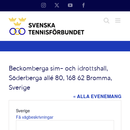
Fortsätt
Instagram
X
YouTube
Facebook
till
innehållet
Beckomberga sim- och idrottshall,
Söderberga allé 80, 168 62 Bromma,
Sverige
« ALLA EVENEMANG
Adress
Sverige
Få vägbeskrivningar