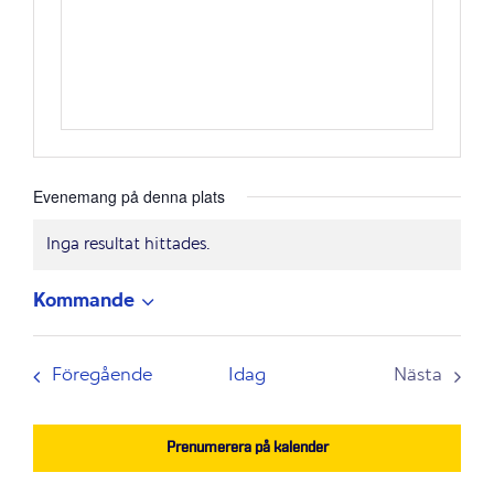
Evenemang på denna plats
Inga resultat hittades.
Notis
Kommande
Välj
datum.
Evenemang
Föregående
Idag
Nästa
Evenem
Prenumerera på kalender