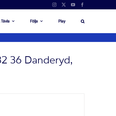
Instagram
X
YouTube
Facebook
 Tävla
Följa
Play
82 36 Danderyd,