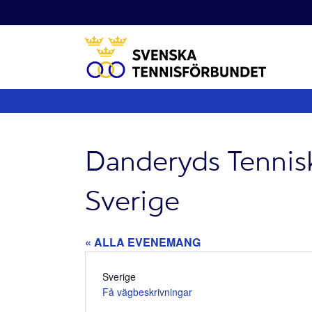
Fortsätt
till
innehållet
Danderyds Tennisk
Sverige
« ALLA EVENEMANG
Adress
Sverige
Få vägbeskrivningar