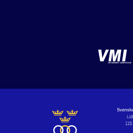
Svenska
Li
115