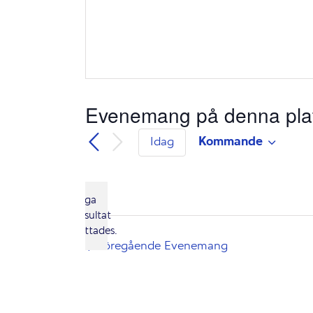
Evenemang på denna pla
Kommande
Idag
Välj
datum.
Inga
resultat
Notis
hittades.
Föregående
Evenemang