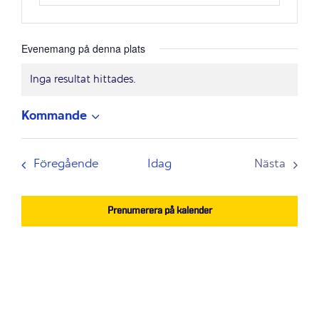
Evenemang på denna plats
Inga resultat hittades.
Notis
Kommande
Välj
datum.
Evenemang
Föregående
Idag
Nästa
Evenem
Prenumerera på kalender