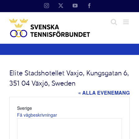
Fortsätt
Instagram
X
YouTube
Facebook
till
innehållet
Elite Stadshotellet Vaxjo, Kungsgatan 6,
351 04 Växjö, Sweden
« ALLA EVENEMANG
Adress
Sverige
Få vägbeskrivningar