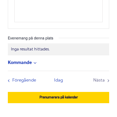
Evenemang på denna plats
Inga resultat hittades.
Notis
Kommande
Välj
datum.
Evenemang
Föregående
Idag
Nästa
Evenem
Prenumerera på kalender