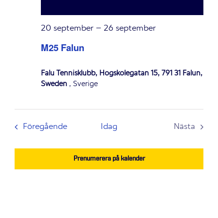
20 september
–
26 september
M25 Falun
Falu Tennisklubb, Högskolegatan 15, 791 31 Falun,
Sweden
, Sverige
Evenemang
Föregående
Idag
Nästa
Evenem
Prenumerera på kalender