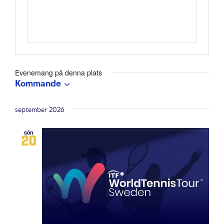
Evenemang på denna plats
Kommande
Välj
datum.
september 2026
sön
20