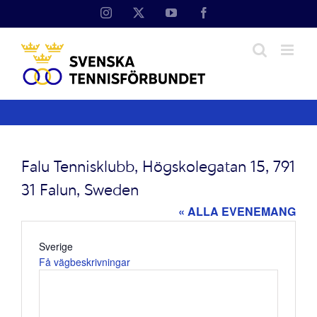
Fortsätt
Instagram
X
YouTube
Facebook
till
innehållet
Falu Tennisklubb, Högskolegatan 15, 791
31 Falun, Sweden
« ALLA EVENEMANG
Adress
Sverige
Få vägbeskrivningar