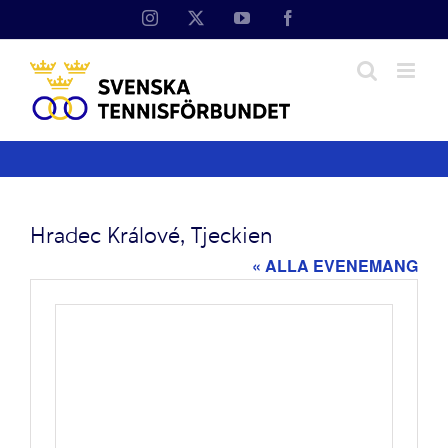
Fortsätt
Instagram
X
YouTube
Facebook
till
innehållet
Hradec Králové, Tjeckien
« ALLA EVENEMANG