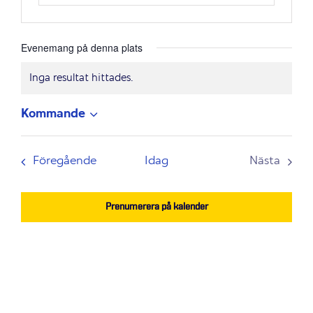
Evenemang på denna plats
Inga resultat hittades.
Notis
Kommande
Välj
datum.
Evenemang
Föregående
Idag
Nästa
Evenem
Prenumerera på kalender