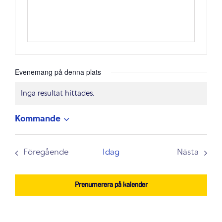
Evenemang på denna plats
Inga resultat hittades.
Notis
Kommande
Välj
datum.
Föregående
Idag
Nästa
Evenemang
Evenem
Prenumerera på kalender