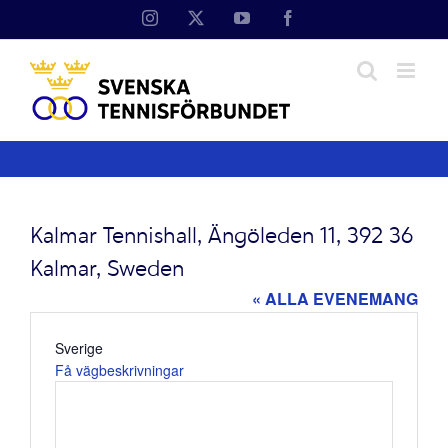
Fortsätt
Instagram
X
YouTube
Facebook
till
innehållet
Kalmar Tennishall, Ängöleden 11, 392 36
Kalmar, Sweden
« ALLA EVENEMANG
Adress
Sverige
Få vägbeskrivningar