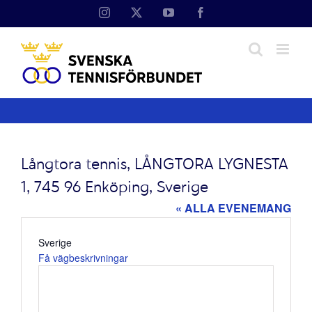
Fortsätt
Instagram
X
YouTube
Facebook
till
innehållet
Långtora tennis, LÅNGTORA LYGNESTA
1, 745 96 Enköping, Sverige
« ALLA EVENEMANG
Adress
Sverige
Få vägbeskrivningar