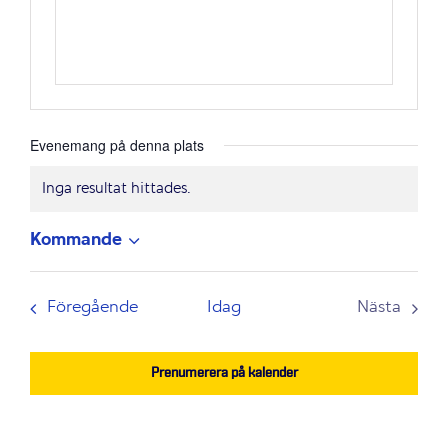
Evenemang på denna plats
Inga resultat hittades.
Notis
Kommande
Välj
datum.
Evenemang
Föregående
Idag
Nästa
Evenem
Prenumerera på kalender