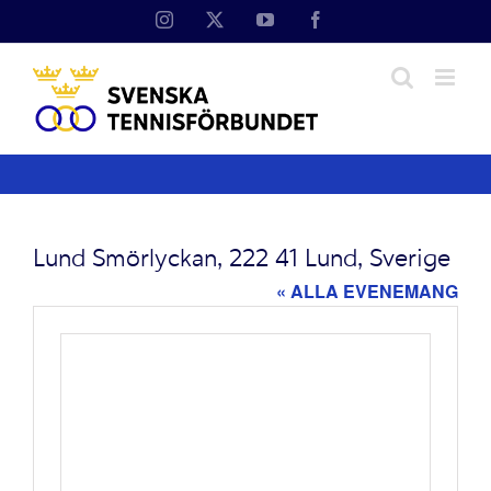
Fortsätt
Instagram
X
YouTube
Facebook
till
innehållet
Lund Smörlyckan, 222 41 Lund, Sverige
« ALLA EVENEMANG