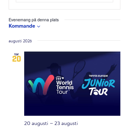
Evenemang på denna plats
Kommande
Välj
datum.
augusti 2026
tor
20
20 augusti
–
23 augusti