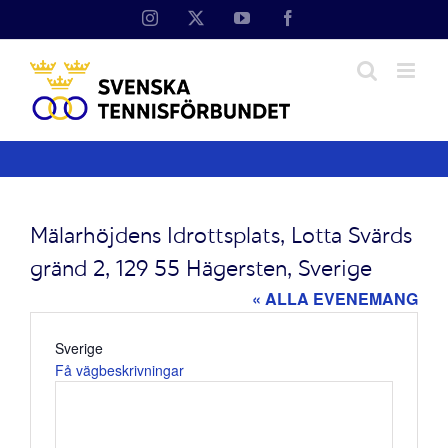
Fortsätt
Instagram
X
YouTube
Facebook
till
innehållet
Mälarhöjdens Idrottsplats, Lotta Svärds
gränd 2, 129 55 Hägersten, Sverige
« ALLA EVENEMANG
Adress
Sverige
Få vägbeskrivningar