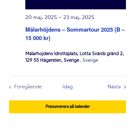
20 maj, 2025
–
23 maj, 2025
Mälarhöjdens – Sommartour 2025 (B –
15 000 kr)
Mälarhöjdens Idrottsplats, Lotta Svärds gränd 2,
129 55 Hägersten, Sverige
, Sverige
Even
Föregående
Idag
Nästa
Evenemang
Prenumerera på kalender