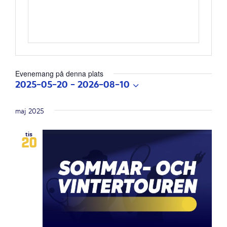
Evenemang på denna plats
2025-05-20
 - 
2026-08-10
Välj
datum.
maj 2025
tis
20