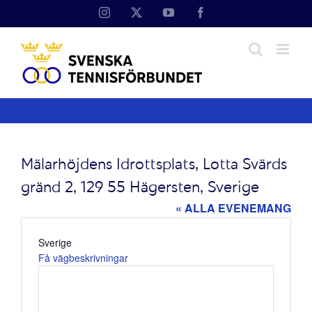
Fortsätt
Instagram
X
YouTube
Facebook
till
innehållet
Mälarhöjdens Idrottsplats, Lotta Svärds
gränd 2, 129 55 Hägersten, Sverige
« ALLA EVENEMANG
Adress
Sverige
Få vägbeskrivningar