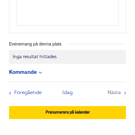
Evenemang på denna plats
Inga resultat hittades.
Notis
Kommande
Välj
datum.
Evenemang
Föregående
Idag
Nästa
Evenem
Prenumerera på kalender