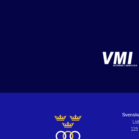
Svenska
Li
115