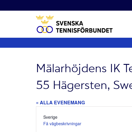
Fortsätt
till
innehållet
Mälarhöjdens IK T
55 Hägersten, Sw
« ALLA EVENEMANG
Adress
Sverige
Få vägbeskrivningar