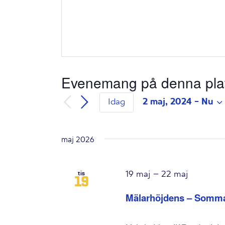
Evenemang på denna pla
2 maj, 2024
 - 
Nu
Idag
Välj
datum.
maj 2026
19 maj
–
22 maj
tis
19
Mälarhöjdens – Sommar