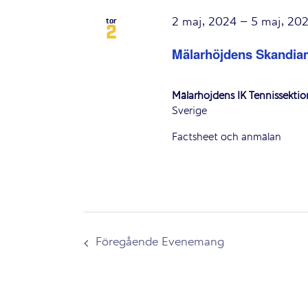
2 maj, 2024
–
5 maj, 20
tor
2
Mälarhöjdens Skandia
Mälarhöjdens IK Tennissekti
Sverige
Factsheet och anmälan
Föregående
Evenemang