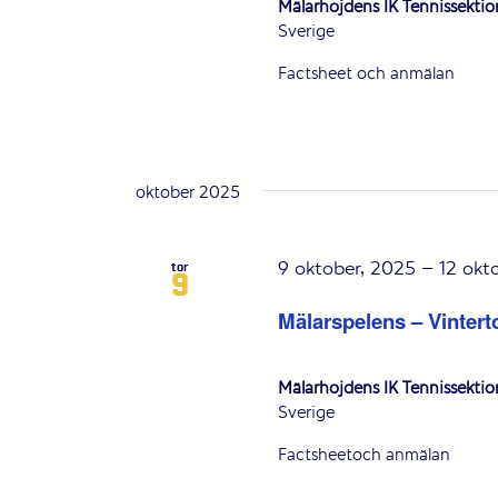
Mälarhöjdens IK Tennissekti
Sverige
Factsheet och anmälan
oktober 2025
9 oktober, 2025
–
12 okt
tor
9
Mälarspelens – Vintert
Mälarhöjdens IK Tennissekti
Sverige
Factsheetoch anmälan