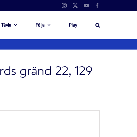
Instagram
X
YouTube
Facebook
 Tävla
Följa
Play
rds gränd 22, 129