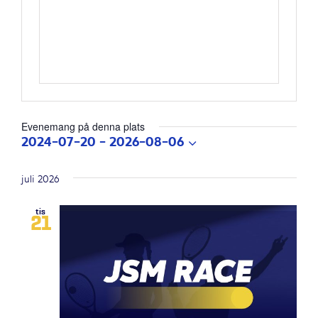
Evenemang på denna plats
2024-07-20
 - 
2026-08-06
Välj
datum.
juli 2026
tis
21