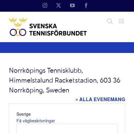
Fortsätt
Instagram
X
YouTube
Facebook
till
innehållet
Norrköpings Tennisklubb,
Himmelstalund Racketstadion, 603 36
Norrköping, Sweden
« ALLA EVENEMANG
Adress
Sverige
Få vägbeskrivningar