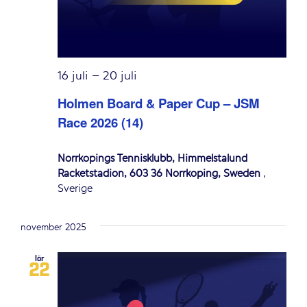
16 juli
–
20 juli
Holmen Board & Paper Cup – JSM
Race 2026 (14)
Norrköpings Tennisklubb, Himmelstalund
Racketstadion, 603 36 Norrköping, Sweden
,
Sverige
november 2025
lör
22