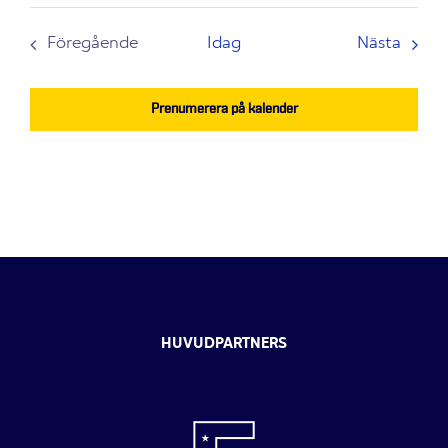
Even
Föregående
Idag
Nästa
Evenemang
Prenumerera på kalender
HUVUDPARTNERS