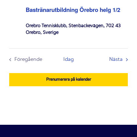
Bastränarutbildning Örebro helg 1/2
Örebro Tennisklubb, Stenbackevägen, 702 43
Örebro, Sverige
Even
Föregående
Idag
Nästa
Evenemang
Prenumerera på kalender