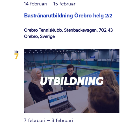
14 februari
–
15 februari
Bastränarutbildning Örebro helg 2/2
Örebro Tennisklubb, Stenbackevägen, 702 43
Örebro, Sverige
lör
7
7 februari
–
8 februari