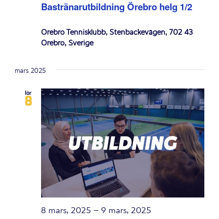
Bastränarutbildning Örebro helg 1/2
Örebro Tennisklubb, Stenbackevägen, 702 43
Örebro, Sverige
mars 2025
lör
8
8 mars, 2025
–
9 mars, 2025