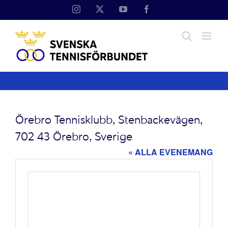
Fortsätt
Instagram
X
YouTube
Facebook
till
innehållet
Örebro Tennisklubb, Stenbackevägen,
702 43 Örebro, Sverige
« ALLA EVENEMANG