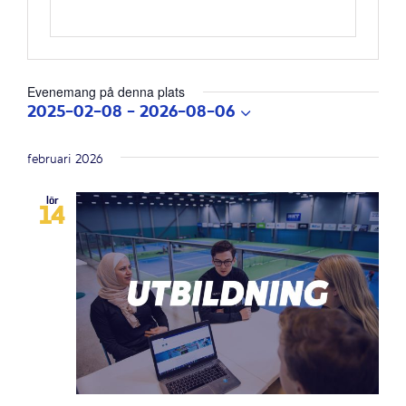
Evenemang på denna plats
2025-02-08
 - 
2026-08-06
Välj
datum.
februari 2026
lör
14