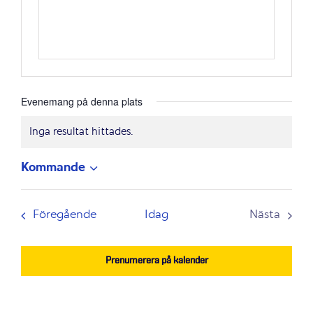
Evenemang på denna plats
Inga resultat hittades.
Notis
Kommande
Välj
datum.
Evenemang
Föregående
Idag
Nästa
Evenem
Prenumerera på kalender