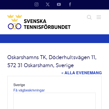
Fortsätt
Instagram
X
YouTube
Facebook
till
innehållet
Oskarshamns TK, Döderhultsvägen 11,
572 31 Oskarshamn, Sverige
« ALLA EVENEMANG
Adress
Sverige
Få vägbeskrivningar