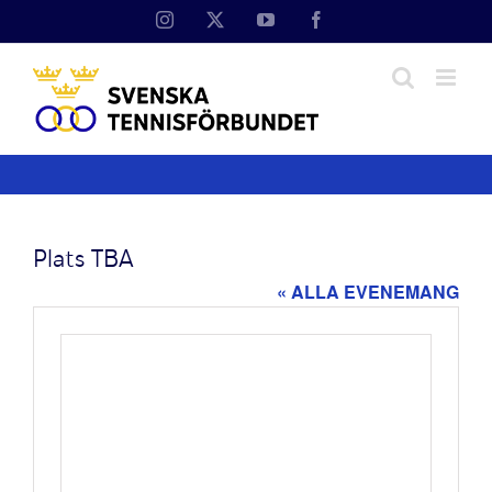
Fortsätt
Instagram
X
YouTube
Facebook
till
innehållet
Plats TBA
« ALLA EVENEMANG