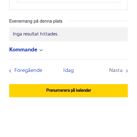
Evenemang på denna plats
Inga resultat hittades.
Notis
Kommande
Välj
datum.
Evenemang
Föregående
Idag
Nästa
Evenem
Prenumerera på kalender