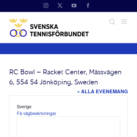
Fortsätt
Instagram
X
YouTube
Facebook
till
innehållet
RC Bowl – Racket Center, Mässvägen
6, 554 54 Jönköping, Sweden
« ALLA EVENEMANG
Adress
Sverige
Få vägbeskrivningar