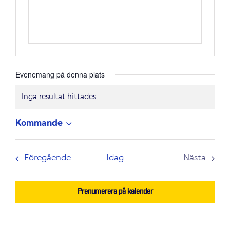
Evenemang på denna plats
Inga resultat hittades.
Notis
Kommande
Välj
datum.
Evenemang
Föregående
Idag
Nästa
Evenem
Prenumerera på kalender