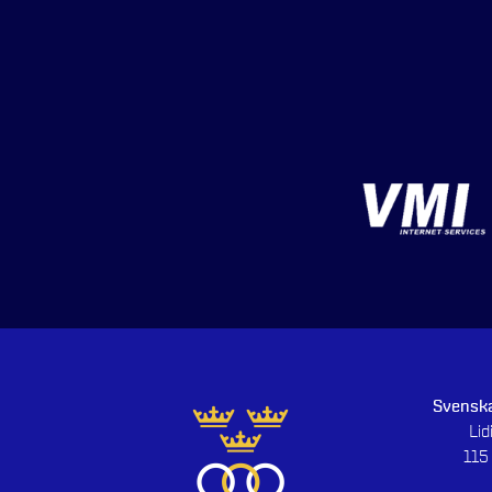
Svenska
Li
115