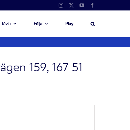
Instagram
X
YouTube
Facebook
 Tävla
Följa
Play
ägen 159, 167 51