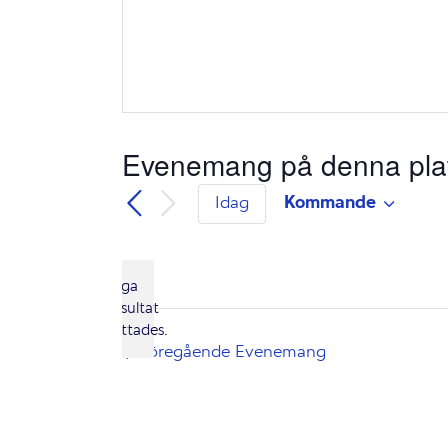
Evenemang på denna pla
Kommande
Idag
Välj
datum.
Inga
resultat
Notis
hittades.
Föregående
Evenemang