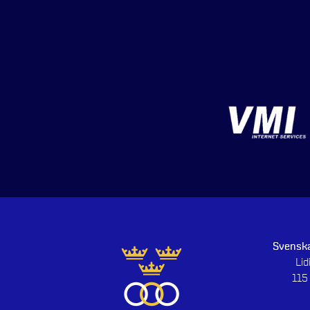
Svenska
Li
115