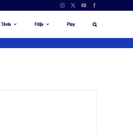
Instagram
X
YouTube
Facebook
 Tävla
Följa
Play