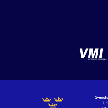
Svenska
Li