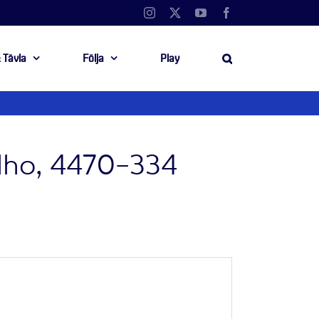
Instagram
X
YouTube
Facebook
 Tävla
Följa
Play
elho, 4470-334