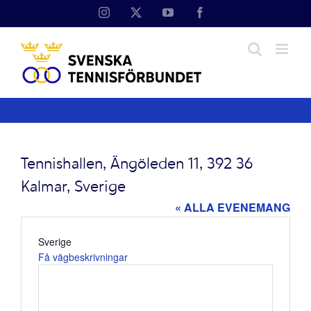
Fortsätt
Instagram
X
YouTube
Facebook
till
innehållet
Tennishallen, Ängöleden 11, 392 36
Kalmar, Sverige
« ALLA EVENEMANG
Adress
Sverige
Få vägbeskrivningar