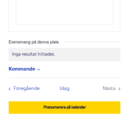
Evenemang på denna plats
Inga resultat hittades.
Notis
Kommande
Välj
datum.
Evenemang
Föregående
Idag
Nästa
Evenem
Prenumerera på kalender