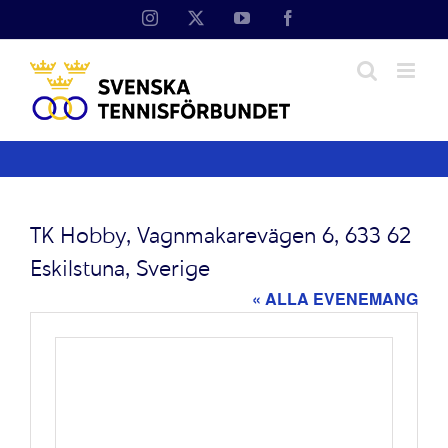
Fortsätt
Instagram
X
YouTube
Facebook
till
innehållet
TK Hobby, Vagnmakarevägen 6, 633 62
Eskilstuna, Sverige
« ALLA EVENEMANG