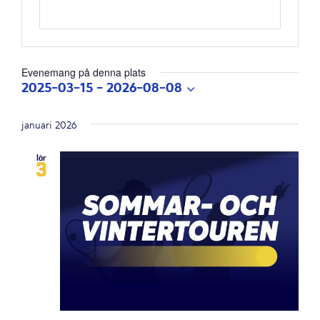
Evenemang på denna plats
2025-03-15
 - 
2026-08-08
Välj
datum.
januari 2026
lör
3