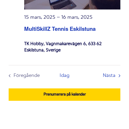
15 mars, 2025
–
16 mars, 2025
MultiSkillZ Tennis Eskilstuna
TK Hobby, Vagnmakarevägen 6, 633 62
Eskilstuna, Sverige
Even
Föregående
Idag
Nästa
Evenemang
Prenumerera på kalender